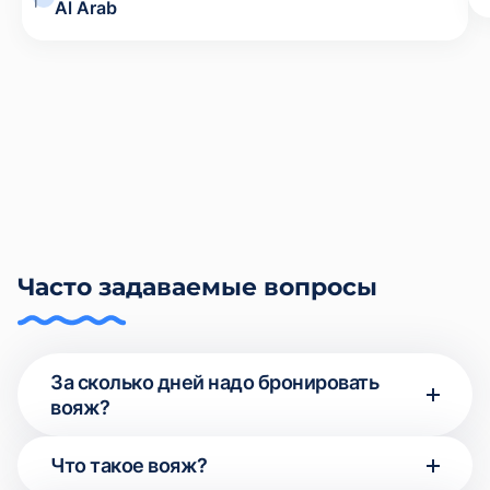
Al Arab
Часто задаваемые вопросы
За сколько дней надо бронировать
вояж?
Мы рекомендуем оформлять аренду яхты в
Что такое вояж?
Дубае заранее. Спрос на аренду в выходные и