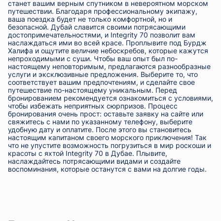
станет вашим верным спутником в невероятном морском
путешествии. Благодаря профессиональному экипажу,
ваша поездка будет не только комфортной, но и
безопасной. Дубай славится своими потрясающими
достопримечательностями, и Integrity 70 позволит вам
наслаждаться ими во всей красе. Проплывите под Бурдж
Халифа и ощутите величие небоскребов, которые кажутся
непроходимыми с суши. Чтобы ваш опыт был по-
настоящему неповторимым, предлагаются разнообразные
услуги и эксклюзивные предложения. Выберите то, что
соответствует вашим предпочтениям, и сделайте свое
путешествие по-настоящему уникальным. Перед
бронированием рекомендуется ознакомиться с условиями,
чтобы избежать неприятных сюрпризов. Процесс
бронирования очень прост: оставьте заявку на сайте или
свяжитесь с нами по указанному телефону, выберите
удобную дату и оплатите. После этого вы становитесь
настоящим капитаном своего морского приключения! Так
что не упустите возможность погрузиться в мир роскоши и
красоты с яхтой Integrity 70 в Дубае. Плывите,
наслаждайтесь потрясающими видами и создайте
воспоминания, которые останутся с вами на долгие годы.