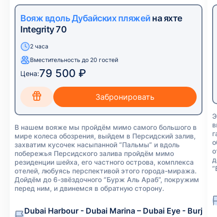
Вояж вдоль Дубайских пляжей
на яхте
Integrity 70
2 часа
Вместительность до 20 гостей
79 500 ₽
Цена:
Э
в
В нашем вояже мы пройдём мимо самого большого в
г
мире колеса обозрения, выйдем в Персидский залив,
о
захватим кусочек насыпанной “Пальмы” и вдоль
о
побережья Персидского залива пройдём мимо
д
резиденции шейха, его частного острова, комплекса
“
отелей, любуясь перспективой этого города-миража.
Дойдём до 6-звёздочного “Бурж Аль Араб”, покружим
перед ним, и двинемся в обратную сторону.
Dubai Harbour - Dubai Marina – Dubai Eye - Burj