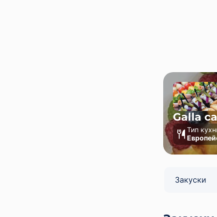
Galla c
Тип кухн
Европей
Закуски