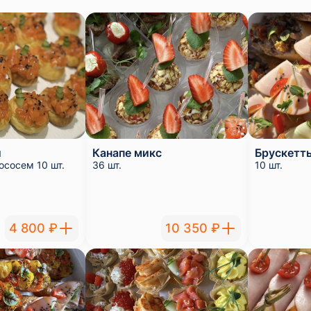
и
Канапе микс
Брускетт
ососем 10 шт.
36 шт.
10 шт.
4 800 ₽
10 350 ₽