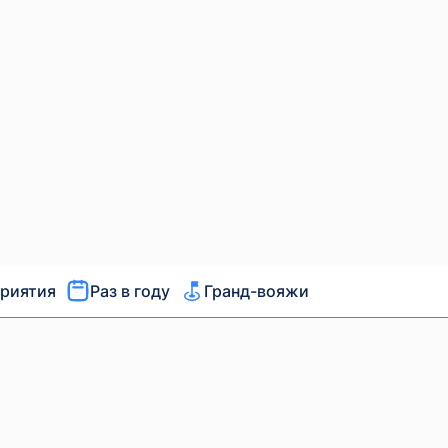
1000 г
Red Bull
Сок
е, 6x330ml
в ассортим
1 250 ₽
650 ₽