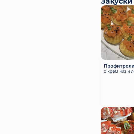
Закуски
Профитрол
с крем чиз и л