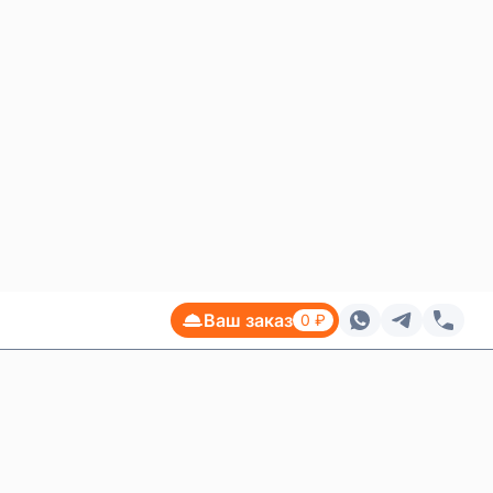
енте
650 ₽