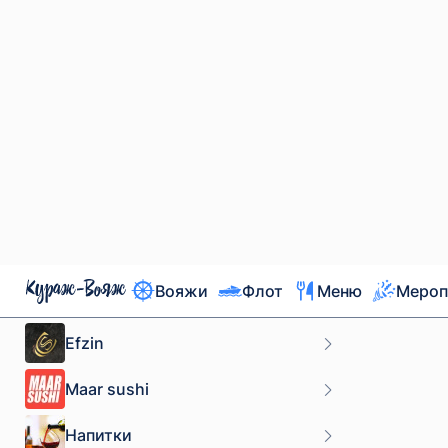
Тоник
в ассортимент