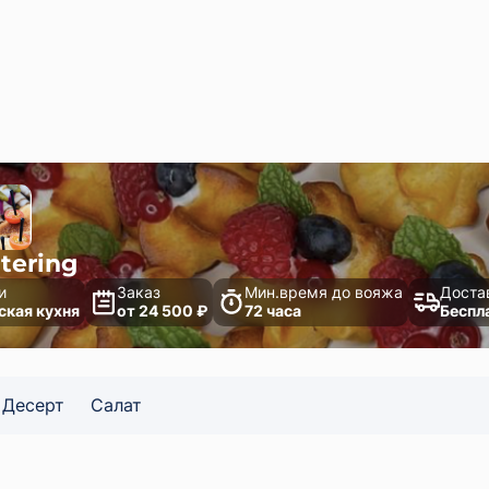
atering
и
Заказ
Мин.время до вояжа
Доста
ская кухня
от 24 500 ₽
72 часа
Беспл
Десерт
Салат