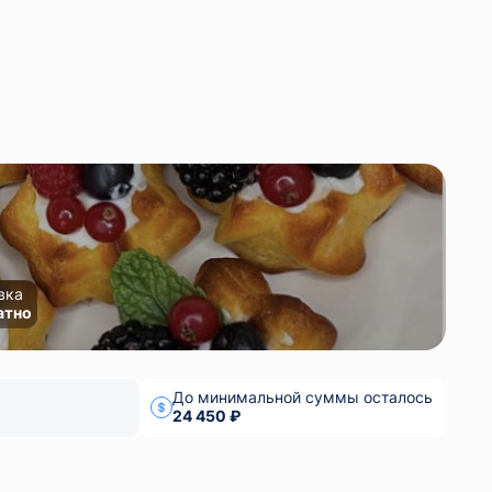
вка
атно