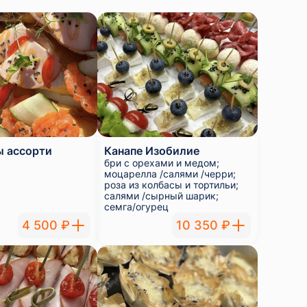
ы ассорти
Канапе Изобилие
бри с орехами и медом;
моцарелла /салями /черри;
роза из колбасы и тортильи;
салями /сырный шарик;
семга/огурец
4 500 ₽
10 350 ₽