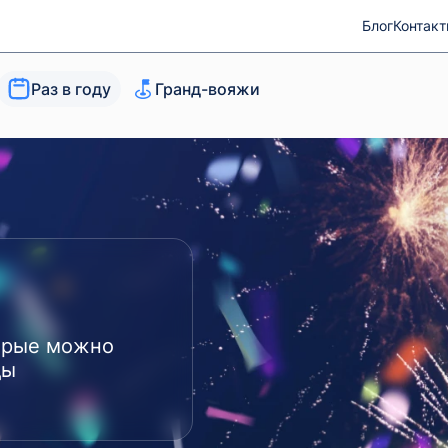
Блог
Контак
Раз в году
Гранд-вояжи
орые можно
ды