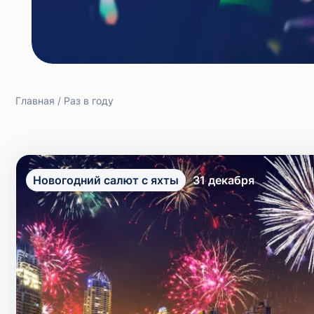
Главная
Раз в году
Новогодний салют c яхты
31 декабря