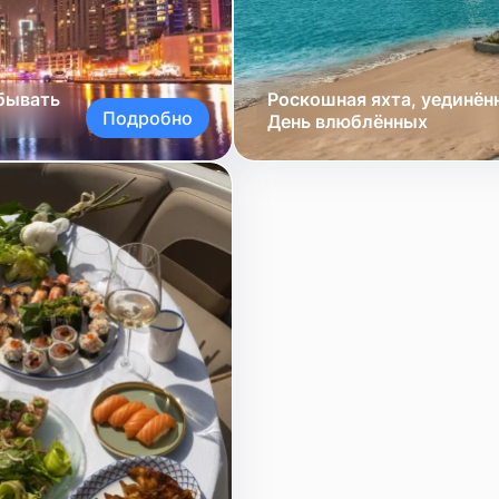
обывать
Роскошная яхта, уединён
Подробно
День влюблённых