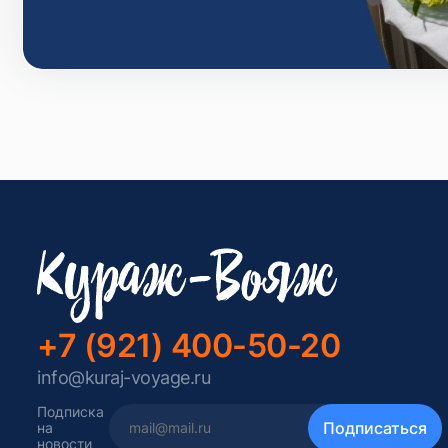
+7 (921) 400-50-20
info@kuraj-voyage.ru
Подписка
на
новости