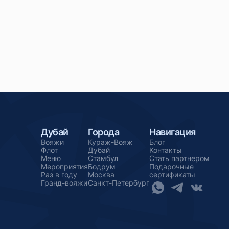
Дубай
Города
Навигация
Вояжи
Кураж-Вояж
Блог
Флот
Дубай
Контакты
Меню
Стамбул
Стать партнером
Мероприятия
Бодрум
Подарочные
Раз в году
Москва
сертификаты
Гранд-вояжи
Санкт-Петербург