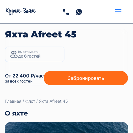
Яхта Afreet 45
Вместимость
до 6 гостей
От 22 400 ₽/час
Забронировать
за всех гостей
Главная
Флот
Яхта Afreet 45
О яхте